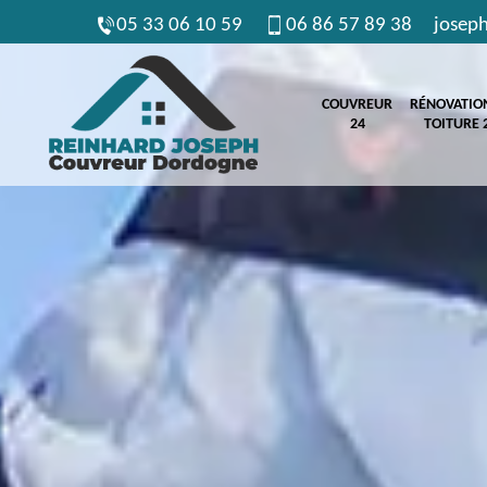
05 33 06 10 59
06 86 57 89 38
josep
COUVREUR
RÉNOVATIO
24
TOITURE 