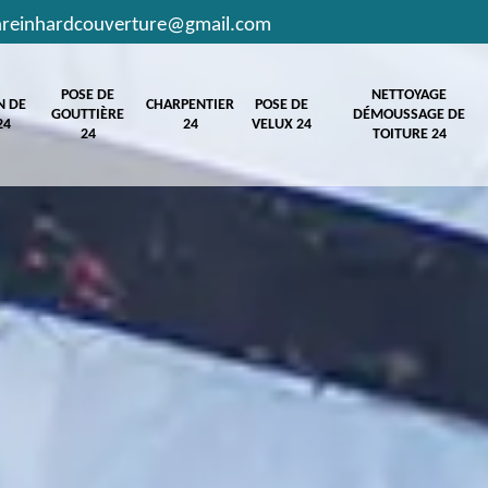
hreinhardcouverture@gmail.com
POSE DE
NETTOYAGE
N DE
CHARPENTIER
POSE DE
GOUTTIÈRE
DÉMOUSSAGE DE
24
24
VELUX 24
24
TOITURE 24