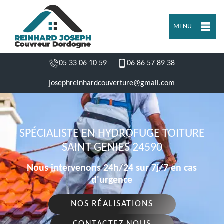
MENU
05 33 06 10 59
06 86 57 89 38
josephreinhardcouverture@gmail.com
SPÉCIALISTE EN HYDROFUGE TOITURE
SAINT GENIES 24590
Nous intervenons 24h/24 sur 7j/7 en cas
d'urgence
NOS RÉALISATIONS