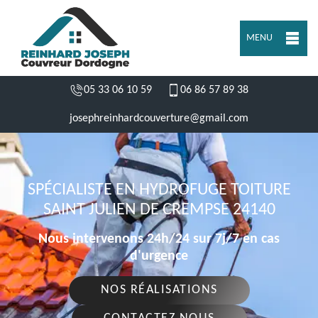
MENU
05 33 06 10 59
06 86 57 89 38
josephreinhardcouverture@gmail.com
SPÉCIALISTE EN HYDROFUGE TOITURE
SAINT JULIEN DE CREMPSE 24140
Nous intervenons 24h/24 sur 7j/7 en cas
d'urgence
NOS RÉALISATIONS