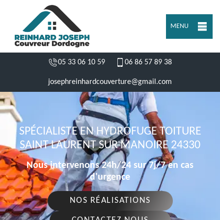
MENU
05 33 06 10 59
06 86 57 89 38
josephreinhardcouverture@gmail.com
SPÉCIALISTE EN HYDROFUGE TOITURE
SAINT LAURENT SUR MANOIRE 24330
Nous intervenons 24h/24 sur 7j/7 en cas
d'urgence
NOS RÉALISATIONS