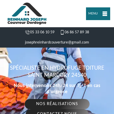
MENU
05 33 06 10 59
06 86 57 89 38
josephreinhardcouverture@gmail.com
SPÉCIALISTE EN HYDROFUGE TOITURE
SAINT MARCORY 24540
Nous intervenons 24h/24 sur 7j/7 en cas
d'urgence
NOS RÉALISATIONS