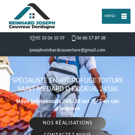
MENU
05 33 06 10 59
06 86 57 89 38
josephreinhardcouverture@gmail.com
SPÉCIALISTE EN HYDROFUGE TOITURE
SAINT MEDARD D EXIDEUIL 24160
Nous intervenons 24h/24 sur 7j/7 en cas
d'urgence
NOS RÉALISATIONS