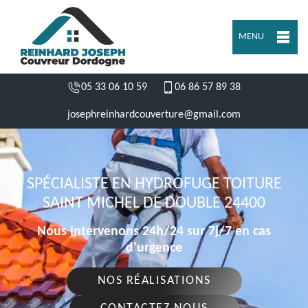
MENU
05 33 06 10 59
06 86 57 89 38
josephreinhardcouverture@gmail.com
SPÉCIALISTE EN HYDROFUGE TOITURE
SAINT MICHEL DE DOUBLE 24400
Nous intervenons 24h/24 sur 7j/7 en cas
d'urgence
NOS RÉALISATIONS