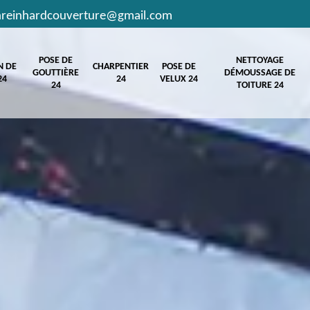
hreinhardcouverture@gmail.com
POSE DE
NETTOYAGE
N DE
CHARPENTIER
POSE DE
GOUTTIÈRE
DÉMOUSSAGE DE
24
24
VELUX 24
24
TOITURE 24