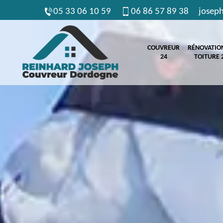
05 33 06 10 59
06 86 57 89 38
josep
COUVREUR
RÉNOVATIO
24
TOITURE 