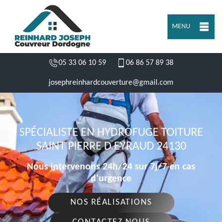
MENU
05 33 06 10 59
06 86 57 89 38
josephreinhardcouverture@gmail.com
SPÉCIALISTE EN HYDROFUGE TOITURE
SAINT PIERRE D EYRAUD 24130
Nous intervenons 24h/24 sur 7j/7 en cas
d'urgence
NOS RÉALISATIONS