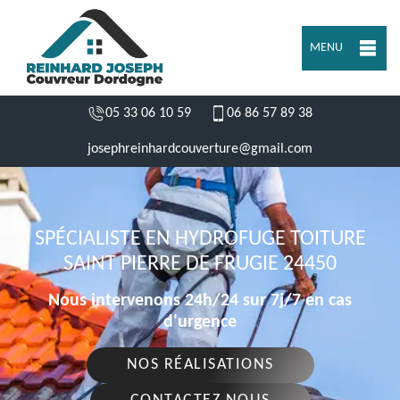
MENU
05 33 06 10 59
06 86 57 89 38
josephreinhardcouverture@gmail.com
SPÉCIALISTE EN HYDROFUGE TOITURE
SAINT PIERRE DE FRUGIE 24450
Nous intervenons 24h/24 sur 7j/7 en cas
d'urgence
NOS RÉALISATIONS