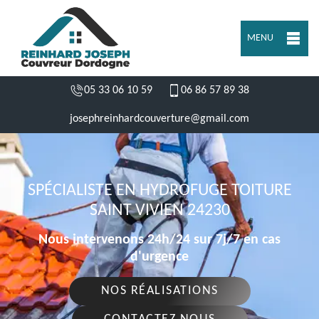
MENU
05 33 06 10 59
06 86 57 89 38
josephreinhardcouverture@gmail.com
SPÉCIALISTE EN HYDROFUGE TOITURE
SAINT VIVIEN 24230
Nous intervenons 24h/24 sur 7j/7 en cas
d'urgence
NOS RÉALISATIONS