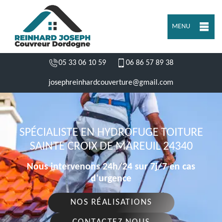
MENU
05 33 06 10 59
06 86 57 89 38
josephreinhardcouverture@gmail.com
SPÉCIALISTE EN HYDROFUGE TOITURE
SAINTE CROIX DE MAREUIL 24340
Nous intervenons 24h/24 sur 7j/7 en cas
d'urgence
NOS RÉALISATIONS