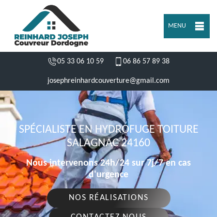
MENU
05 33 06 10 59
06 86 57 89 38
josephreinhardcouverture@gmail.com
SPÉCIALISTE EN HYDROFUGE TOITURE
SALAGNAC 24160
Nous intervenons 24h/24 sur 7j/7 en cas
d'urgence
NOS RÉALISATIONS