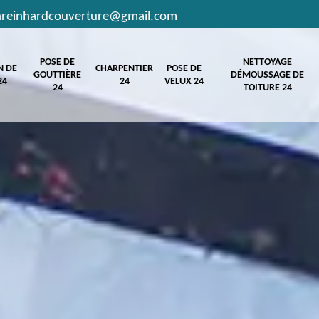
hreinhardcouverture@gmail.com
POSE DE
NETTOYAGE
N DE
CHARPENTIER
POSE DE
GOUTTIÈRE
DÉMOUSSAGE DE
24
24
VELUX 24
24
TOITURE 24