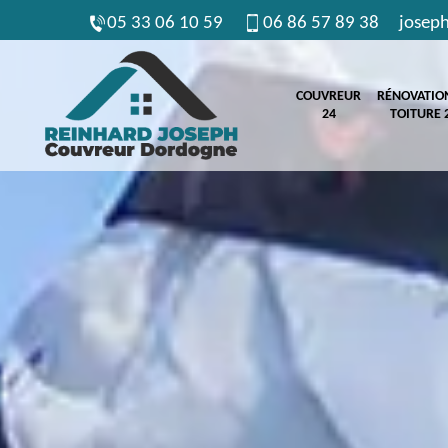
05 33 06 10 59
06 86 57 89 38
josep
COUVREUR
RÉNOVATIO
24
TOITURE 