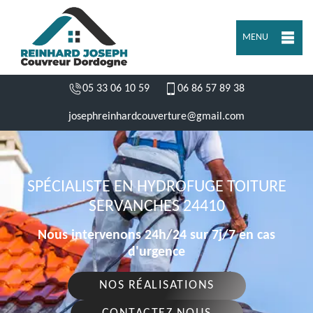
MENU
05 33 06 10 59
06 86 57 89 38
josephreinhardcouverture@gmail.com
SPÉCIALISTE EN HYDROFUGE TOITURE
SERVANCHES 24410
Nous intervenons 24h/24 sur 7j/7 en cas
d'urgence
NOS RÉALISATIONS