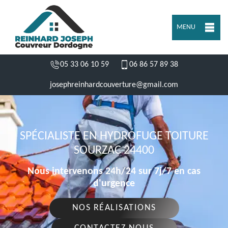
MENU
05 33 06 10 59
06 86 57 89 38
josephreinhardcouverture@gmail.com
SPÉCIALISTE EN HYDROFUGE TOITURE
SOURZAC 24400
Nous intervenons 24h/24 sur 7j/7 en cas
d'urgence
NOS RÉALISATIONS