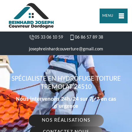
MENU
05 33 06 10 59
06 86 57 89 38
josephreinhardcouverture@gmail.com
SPÉCIALISTE EN HYDROFUGE TOITURE
TREMOLAT 24510
Nous intervenons 24h/24 sur 7j/7 en cas
d'urgence
NOS RÉALISATIONS