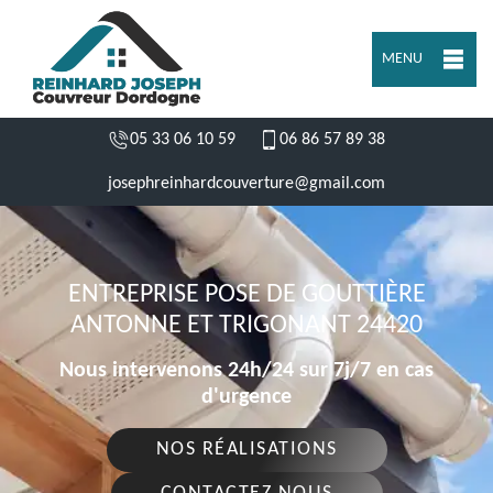
MENU
05 33 06 10 59
06 86 57 89 38
josephreinhardcouverture@gmail.com
ENTREPRISE POSE DE GOUTTIÈRE
ANTONNE ET TRIGONANT 24420
Nous intervenons 24h/24 sur 7j/7 en cas
d'urgence
NOS RÉALISATIONS