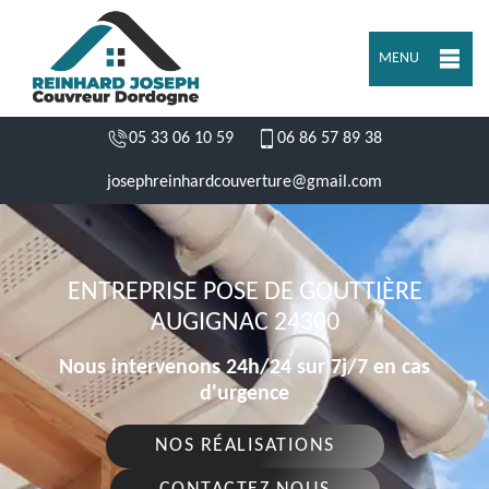
MENU
05 33 06 10 59
06 86 57 89 38
josephreinhardcouverture@gmail.com
ENTREPRISE POSE DE GOUTTIÈRE
AUGIGNAC 24300
Nous intervenons 24h/24 sur 7j/7 en cas
d'urgence
NOS RÉALISATIONS