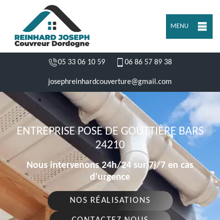
MENU
05 33 06 10 59
06 86 57 89 38
josephreinhardcouverture@gmail.com
ENTREPRISE POSE DE GOUTTIÈRE BARS
24210
Nous intervenons 24h/24 sur 7j/7 en cas
d'urgence
NOS RÉALISATIONS