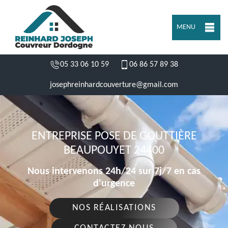
MENU
05 33 06 10 59
06 86 57 89 38
josephreinhardcouverture@gmail.com
ENTREPRISE POSE DE GOUTTIÈRE
BEAUPOUYET 24400
Nous intervenons 24h/24 sur 7j/7 en cas
d'urgence
NOS RÉALISATIONS