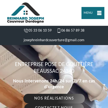
MENU
05 33 06 10 59
06 86 57 89 38
josephreinhardcouverture@gmail.com
ENTREPRISE POSE DE GOUTTIÈRE
BEAUSSAC 24340
Nous intervenons 24h/24 sur 7j/7 en cas
d'urgence
NOS RÉALISATIONS