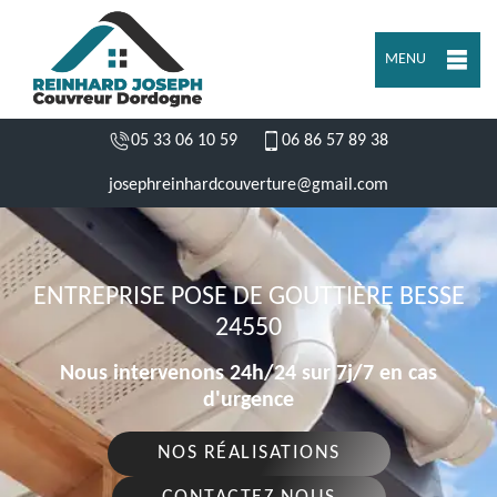
MENU
05 33 06 10 59
06 86 57 89 38
josephreinhardcouverture@gmail.com
ENTREPRISE POSE DE GOUTTIÈRE BESSE
24550
Nous intervenons 24h/24 sur 7j/7 en cas
d'urgence
NOS RÉALISATIONS