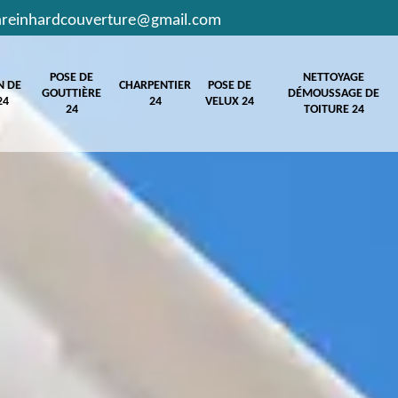
hreinhardcouverture@gmail.com
POSE DE
NETTOYAGE
N DE
CHARPENTIER
POSE DE
GOUTTIÈRE
DÉMOUSSAGE DE
24
24
VELUX 24
24
TOITURE 24