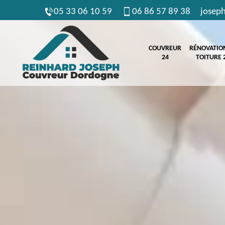
05 33 06 10 59
06 86 57 89 38
josep
COUVREUR
RÉNOVATIO
24
TOITURE 