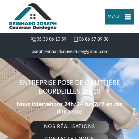
MENU
05 33 06 10 59
06 86 57 89 38
josephreinhardcouverture@gmail.com
ENTREPRISE POSE DE GOUTTIÈRE
BOURDEILLES 24310
Nous intervenons 24h/24 sur 7j/7 en cas
d'urgence
NOS RÉALISATIONS