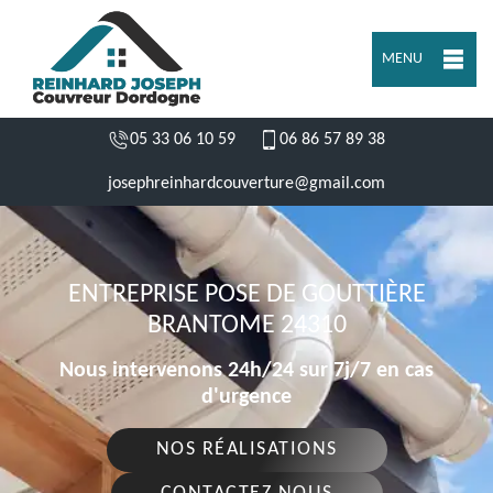
MENU
05 33 06 10 59
06 86 57 89 38
josephreinhardcouverture@gmail.com
ENTREPRISE POSE DE GOUTTIÈRE
BRANTOME 24310
Nous intervenons 24h/24 sur 7j/7 en cas
d'urgence
NOS RÉALISATIONS