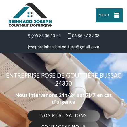
MENU
05 33 06 10 59
06 86 57 89 38
josephreinhardcouverture@gmail.com
ENTREPRISE POSE DE GOUTTIÈRE BUSSAC
24350
Nous intervenons 24h/24 sur 7j/7 en cas
d'urgence
NOS RÉALISATIONS