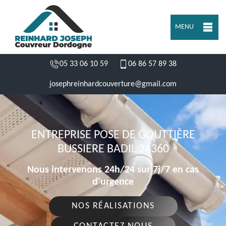
MENU
05 33 06 10 59
06 86 57 89 38
josephreinhardcouverture@gmail.com
ENTREPRISE POSE DE GOUTTIÈRE
BUSSIERE BADIL 24360
Nous intervenons 24h/24 sur 7j/7 en cas
d'urgence
NOS RÉALISATIONS