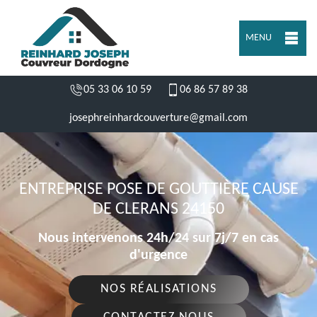
MENU
05 33 06 10 59
06 86 57 89 38
josephreinhardcouverture@gmail.com
ENTREPRISE POSE DE GOUTTIÈRE CAUSE
DE CLERANS 24150
Nous intervenons 24h/24 sur 7j/7 en cas
d'urgence
NOS RÉALISATIONS