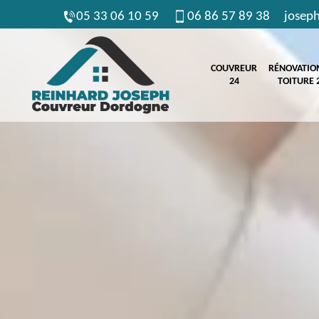
05 33 06 10 59
06 86 57 89 38
josep
COUVREUR
RÉNOVATIO
24
TOITURE 