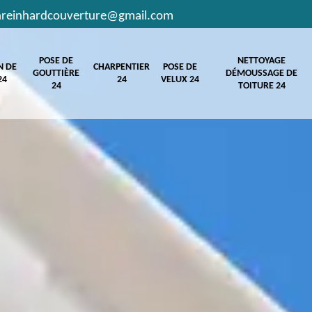
hreinhardcouverture@gmail.com
POSE DE
NETTOYAGE
N DE
CHARPENTIER
POSE DE
GOUTTIÈRE
DÉMOUSSAGE DE
24
24
VELUX 24
24
TOITURE 24