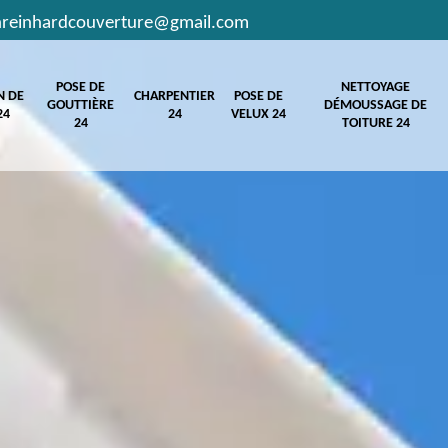
hreinhardcouverture@gmail.com
POSE DE
NETTOYAGE
N DE
CHARPENTIER
POSE DE
GOUTTIÈRE
DÉMOUSSAGE DE
24
24
VELUX 24
24
TOITURE 24