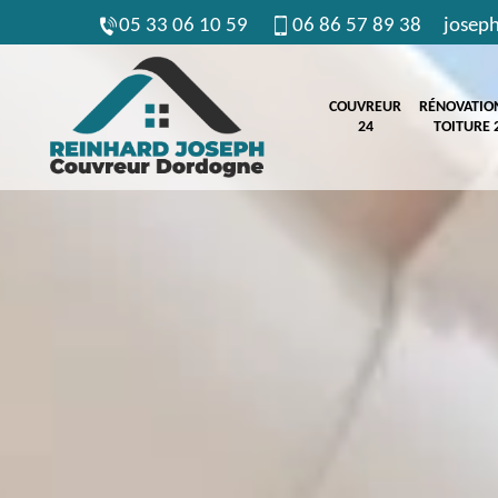
05 33 06 10 59
06 86 57 89 38
josep
COUVREUR
RÉNOVATIO
24
TOITURE 