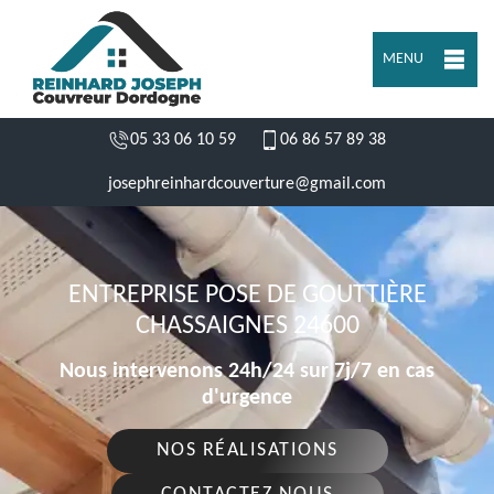
MENU
05 33 06 10 59
06 86 57 89 38
josephreinhardcouverture@gmail.com
ENTREPRISE POSE DE GOUTTIÈRE
CHASSAIGNES 24600
Nous intervenons 24h/24 sur 7j/7 en cas
d'urgence
NOS RÉALISATIONS