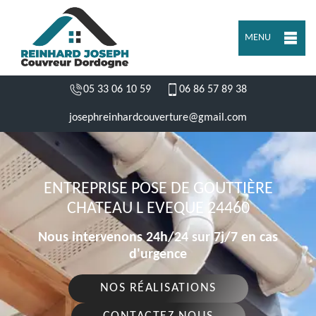
MENU
05 33 06 10 59
06 86 57 89 38
josephreinhardcouverture@gmail.com
ENTREPRISE POSE DE GOUTTIÈRE
CHATEAU L EVEQUE 24460
Nous intervenons 24h/24 sur 7j/7 en cas
d'urgence
NOS RÉALISATIONS