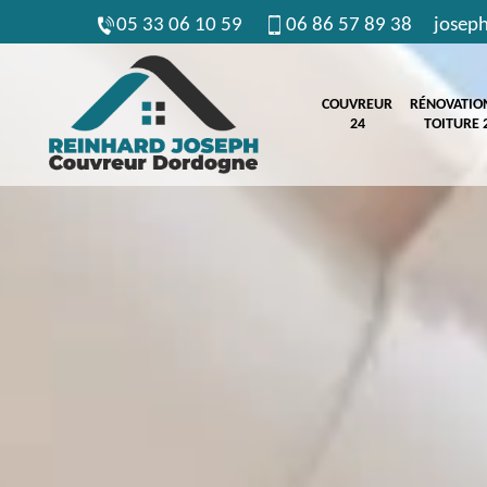
05 33 06 10 59
06 86 57 89 38
josep
COUVREUR
RÉNOVATIO
24
TOITURE 