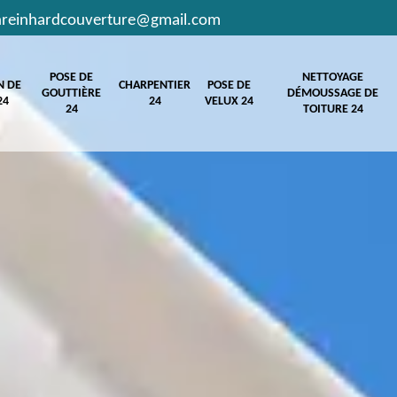
hreinhardcouverture@gmail.com
POSE DE
NETTOYAGE
N DE
CHARPENTIER
POSE DE
GOUTTIÈRE
DÉMOUSSAGE DE
24
24
VELUX 24
24
TOITURE 24