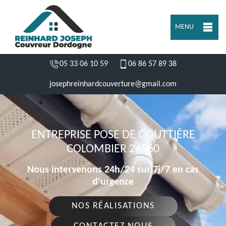
MENU
05 33 06 10 59
06 86 57 89 38
josephreinhardcouverture@gmail.com
ENTREPRISE POSE DE GOUTTIÈRE
COLOMBIER 24560
Nous intervenons 24h/24 sur 7j/7 en cas
d'urgence
NOS RÉALISATIONS