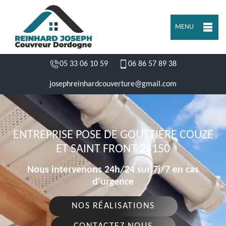
MENU
05 33 06 10 59
06 86 57 89 38
josephreinhardcouverture@gmail.com
ENTREPRISE POSE DE GOUTTIÈRE COUZE
ET SAINT FRONT 24150
Nous intervenons 24h/24 sur 7j/7 en cas
d'urgence
NOS RÉALISATIONS