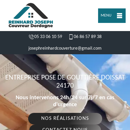
MENU
05 33 06 10 59
06 86 57 89 38
josephreinhardcouverture@gmail.com
ENTREPRISE POSE DE GOUTTIÈRE DOISSAT
24170
Nous intervenons 24h/24 sur 7j/7 en cas
d'urgence
NOS RÉALISATIONS