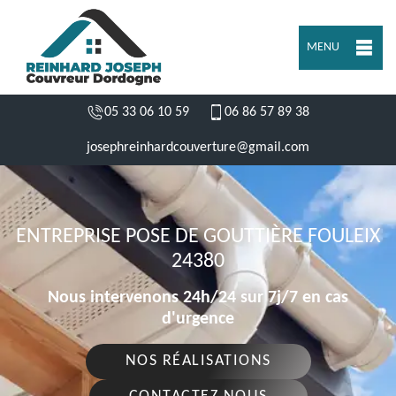
MENU
05 33 06 10 59
06 86 57 89 38
josephreinhardcouverture@gmail.com
ENTREPRISE POSE DE GOUTTIÈRE FOULEIX
24380
Nous intervenons 24h/24 sur 7j/7 en cas
d'urgence
NOS RÉALISATIONS