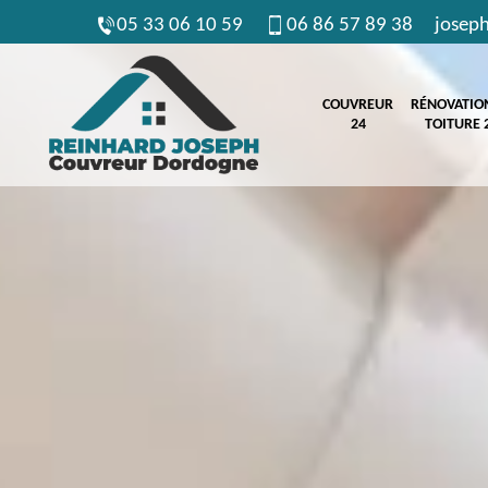
05 33 06 10 59
06 86 57 89 38
josep
COUVREUR
RÉNOVATIO
24
TOITURE 