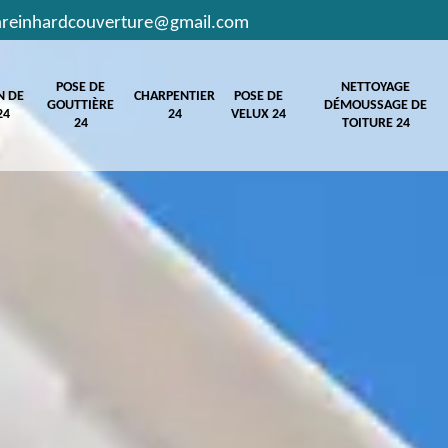
hreinhardcouverture@gmail.com
POSE DE
NETTOYAGE
N DE
CHARPENTIER
POSE DE
GOUTTIÈRE
DÉMOUSSAGE DE
24
24
VELUX 24
24
TOITURE 24