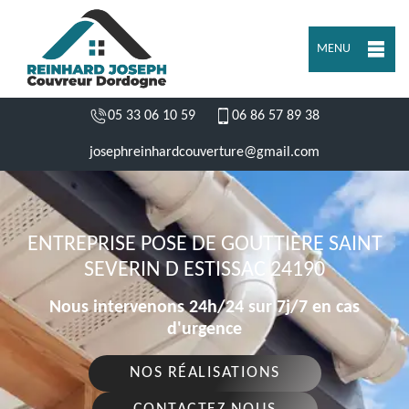
MENU
05 33 06 10 59
06 86 57 89 38
josephreinhardcouverture@gmail.com
ENTREPRISE POSE DE GOUTTIÈRE SAINT
SEVERIN D ESTISSAC 24190
Nous intervenons 24h/24 sur 7j/7 en cas
d'urgence
NOS RÉALISATIONS