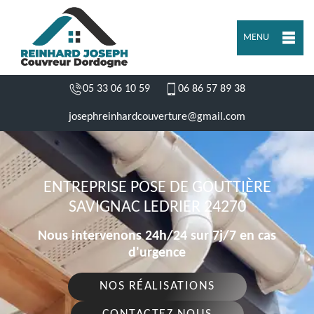
MENU
05 33 06 10 59
06 86 57 89 38
josephreinhardcouverture@gmail.com
ENTREPRISE POSE DE GOUTTIÈRE
SAVIGNAC LEDRIER 24270
Nous intervenons 24h/24 sur 7j/7 en cas
d'urgence
NOS RÉALISATIONS