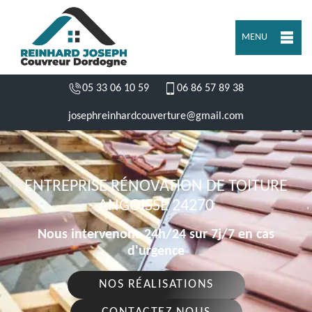
MENU
05 33 06 10 59
06 86 57 89 38
josephreinhardcouverture@gmail.com
ENTREPRISE RÉNOVATION DE TOITURE
ANGOISSE 24270
Nous intervenons 24h/24 sur 7j/7 en cas
d'urgence
NOS RÉALISATIONS