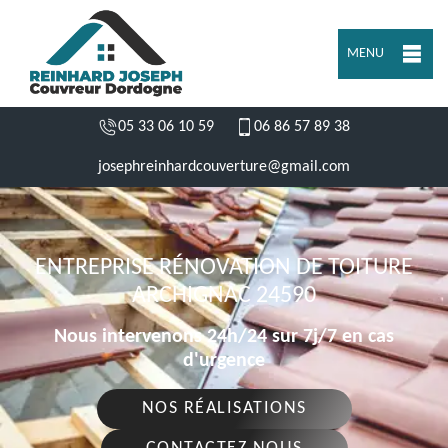
MENU
05 33 06 10 59
06 86 57 89 38
josephreinhardcouverture@gmail.com
ENTREPRISE RÉNOVATION DE TOITURE
ARCHIGNAC 24590
Nous intervenons 24h/24 sur 7j/7 en cas
d'urgence
NOS RÉALISATIONS