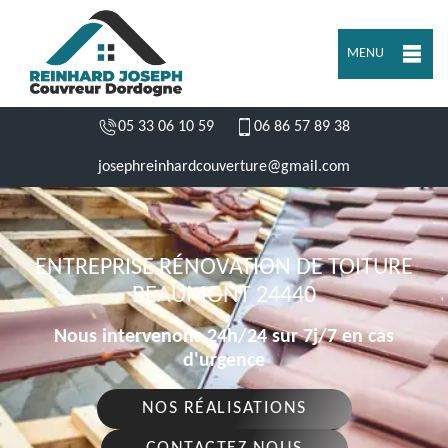
MENU
05 33 06 10 59
06 86 57 89 38
josephreinhardcouverture@gmail.com
ENTREPRISE RÉNOVATION DE TOITURE
BEAUMONT 24440
Nous intervenons 24h/24 sur 7j/7 en cas
d'urgence
NOS RÉALISATIONS