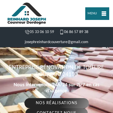
MENU
05 33 06 10 59
06 86 57 89 38
josephreinhardcouverture@gmail.com
ENTREPRISE RÉNOVATION DE TOITURE
BOURROU 24110
Nous intervenons 24h/24 sur 7j/7 en cas
d'urgence
NOS RÉALISATIONS