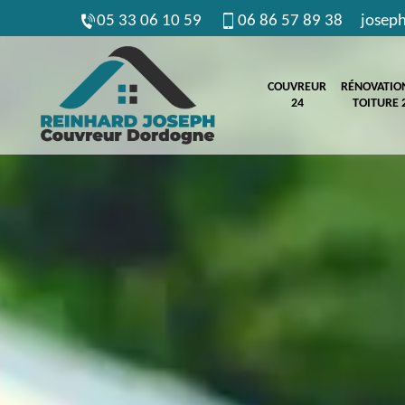
05 33 06 10 59
06 86 57 89 38
josep
COUVREUR
RÉNOVATIO
24
TOITURE 