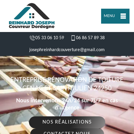
MENU
05 33 06 10 59
06 86 57 89 38
josephreinhardcouverture@gmail.com
ENTREPRISE RÉNOVATION DE TOITURE
CENAC ET SAINT JULIEN 24250
Nous intervenons 24h/24 sur 7j/7 en cas
d'urgence
NOS RÉALISATIONS