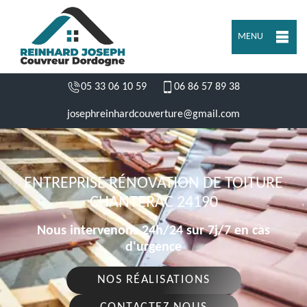
MENU
05 33 06 10 59
06 86 57 89 38
josephreinhardcouverture@gmail.com
ENTREPRISE RÉNOVATION DE TOITURE
CHANTERAC 24190
Nous intervenons 24h/24 sur 7j/7 en cas
d'urgence
NOS RÉALISATIONS