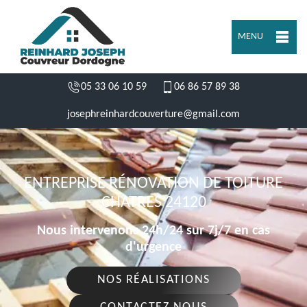
MENU
05 33 06 10 59
06 86 57 89 38
josephreinhardcouverture@gmail.com
ENTREPRISE RÉNOVATION DE TOITURE
CHATRES 24120
Nous intervenons 24h/24 sur 7j/7 en cas
d'urgence
NOS RÉALISATIONS