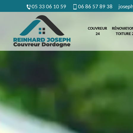
05 33 06 10 59
06 86 57 89 38
josep
COUVREUR
RÉNOVATIO
24
TOITURE 